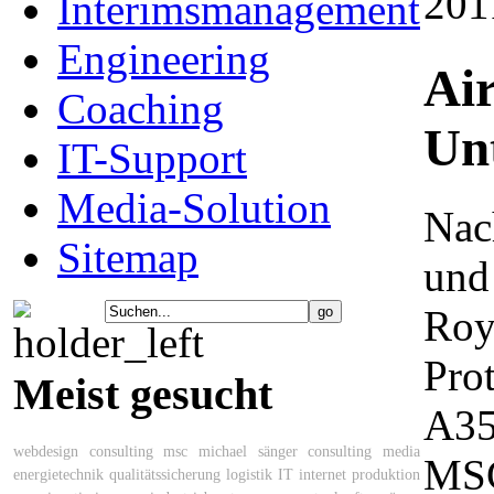
201
Interimsmanagement
Engineering
Ai
Coaching
Un
IT-Support
Media-Solution
Nac
Sitemap
und
Roy
Pro
Meist gesucht
A35
webdesign
consulting
msc michael sänger consulting
media
MSC
energietechnik
qualitätssicherung
logistik
IT
internet
produktion