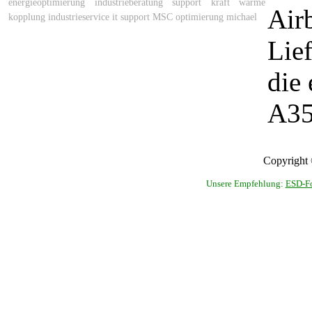
energieoptimierung
industrieberatung
support
kraft wärme
Airb
kopplung
industrieservice
it support
MSC
optimierung
michael
Lie
die
A3
Copyright 
Unsere Empfehlung:
ESD-Fo