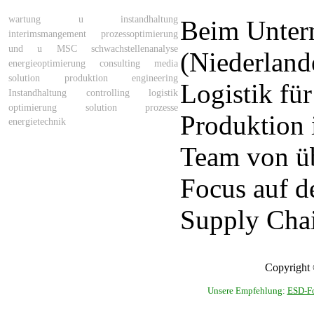
wartung u instandhaltung
Beim Unter
interimsmangement
prozessoptimierung
und
u
MSC
schwachstellenanalyse
(Niederland
energieoptimierung
consulting
media
solution
produktion
engineering
Logistik f
Instandhaltung
controlling
logistik
optimierung
solution
prozesse
Produktion
energietechnik
Team von üb
Focus auf d
Supply Chai
Copyright 
Unsere Empfehlung:
ESD-Fo