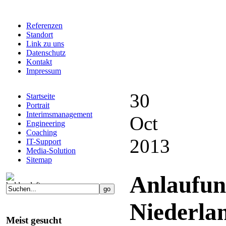
Referenzen
Standort
Link zu uns
Datenschutz
Kontakt
Impressum
30
Startseite
Portrait
Interimsmanagement
Oct
Engineering
Coaching
2013
IT-Support
Media-Solution
Sitemap
Anlaufun
Niederla
Meist gesucht