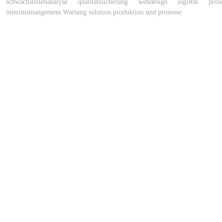
schwachstellenanalyse
qualitätssicherung
webdesign
logistik
proz
interimsmangement
Wartung
solution
produktion und prozesse