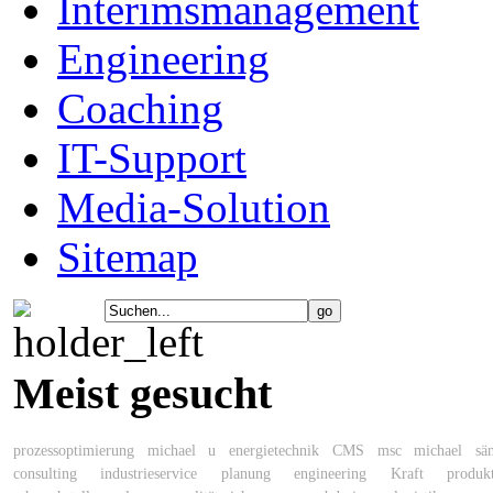
Interimsmanagement
Engineering
Coaching
IT-Support
Media-Solution
Sitemap
Meist gesucht
prozessoptimierung
michael
u
energietechnik
CMS
msc michael sän
consulting
industrieservice
planung
engineering
Kraft
produk